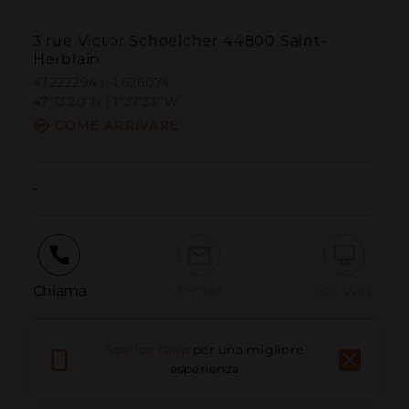
3 rue Victor Schoelcher 44800 Saint-
Herblain
47.222294 | -1.626074
47º13'20''N | 1º37'33''W
COME ARRIVARE
-
Chiama
E-mail
Sito Web
Scarica l'app
per una migliore
Segnala problema
esperienza