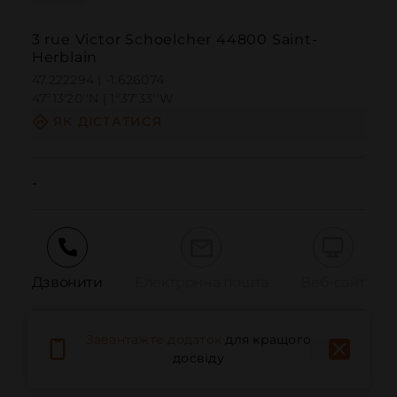
3 rue Victor Schoelcher 44800 Saint-
Herblain
47.222294 | -1.626074
47º13'20''N | 1º37'33''W
ЯК ДІСТАТИСЯ
-
Дзвонити
Електронна пошта
Веб-сайт
Завантажте додаток
для кращого
Повідомити про проблему
досвіду