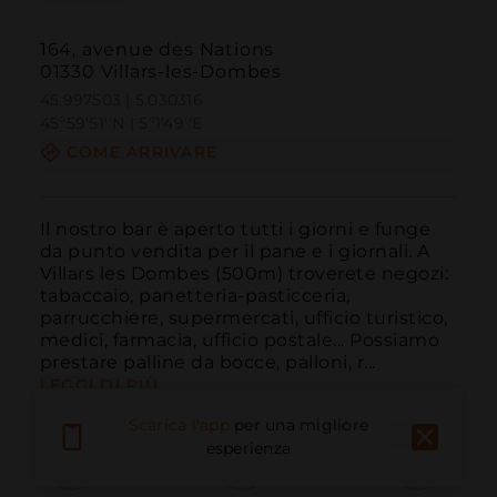
164, avenue des Nations
01330 Villars-les-Dombes
45.997503 | 5.030316
45º59'51''N | 5º1'49''E
COME ARRIVARE
Il nostro bar è aperto tutti i giorni e funge 
da punto vendita per il pane e i giornali. A 
Villars les Dombes (500m) troverete negozi: 
tabaccaio, panetteria-pasticceria, 
parrucchiere, supermercati, ufficio turistico, 
medici, farmacia, ufficio postale... Possiamo 
prestare palline da bocce, palloni, r...
LEGGI DI PIÙ
Scarica l'app
per una migliore
esperienza