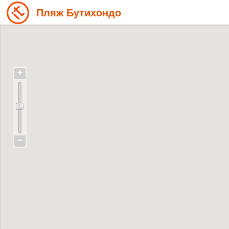
Пляж Бутихондо
+
−