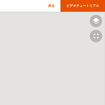
戻る
ビデオチュートリアル
fullscreen_exit