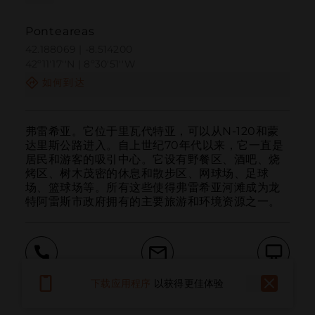
Ponteareas
42.188069 | -8.514200
42º11'17''N | 8º30'51''W
如何到达
弗雷希亚。它位于里瓦代特亚，可以从N-120和蒙
达里斯公路进入。自上世纪70年代以来，它一直是
居民和游客的吸引中心。它设有野餐区、酒吧、烧
烤区、树木茂密的休息和散步区、网球场、足球
场、篮球场等。所有这些使得弗雷希亚河滩成为龙
特阿雷斯市政府拥有的主要旅游和环境资源之一。
呼叫
电子邮件
网站
下载应用程序
以获得更佳体验