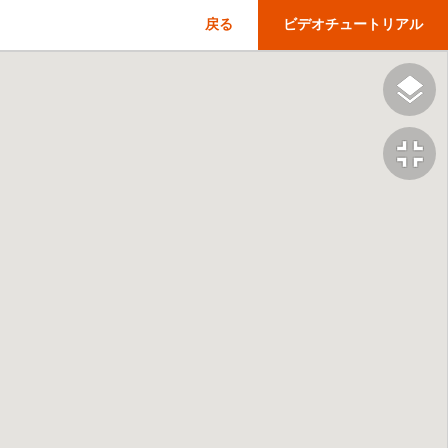
戻る
ビデオチュートリアル
fullscreen_exit