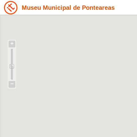
Museu Municipal de Ponteareas
+
−