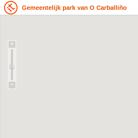
Gemeentelijk park van O Carballiño
+
−