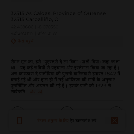
32515 As Caldas, Province of Ourense
32515 Carballiño, O
42.408686 | -8.070550
42º24'31''N | 8º4'13''W
कैसे पहुंचें
रोमन मूल का, इसे “पुएस्त्रो दे ला विदा” (पार्तो-विया) कहा जाता 
था। यह कई सदियों से पहचाना और इस्तेमाल किया जा रहा है। 
अस काल्डास दे पार्तोविया की पुरानी बाल्नियारी इमारत 1842 में 
बनाई गई थी और हाल ही में नई थर्मलिज़्म की मांगों के अनुसार 
पुनर्निर्मित और अद्यतन की गई है। इसके पानी को 1929 से 
सार्वजनि...
और पढ़ें
बेहतर अनुभव के लिए
ऐप डाउनलोड करें
बुलाना
ईमेल
वेबसाइट