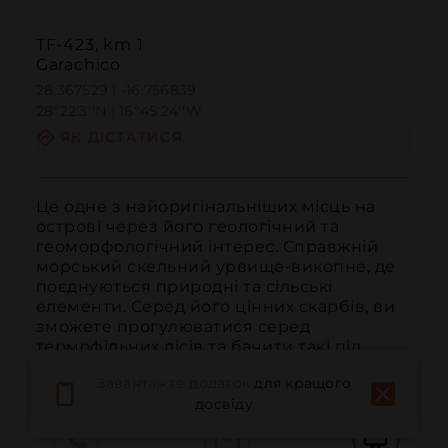
TF-423, km 1
Garachico
28.367529 | -16.756839
28º22'3''N | 16º45'24''W
ЯК ДІСТАТИСЯ
Це одне з найоригінальніших місць на 
острові через його геологічний та 
геоморфологічний інтерес. Справжній 
морський скельний урвище-викопне, де 
поєднуються природні та сільські 
елементи. Серед його цінних скарбів, ви 
зможете прогулюватися серед 
термофільних лісів та бачити такі під 
загрозою види, як...
ЧИТАТИ ДАЛІ
Завантажте додаток
для кращого
досвіду