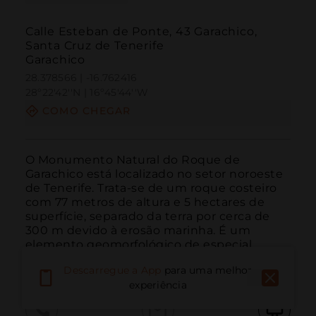
Calle Esteban de Ponte, 43 Garachico,
Santa Cruz de Tenerife
Garachico
28.378566 | -16.762416
28º22'42''N | 16º45'44''W
COMO CHEGAR
O Monumento Natural do Roque de 
Garachico está localizado no setor noroeste 
de Tenerife. Trata-se de um roque costeiro 
com 77 metros de altura e 5 hectares de 
superfície, separado da terra por cerca de 
300 m devido à erosão marinha. É um 
elemento geomorfológico de especial 
relevância na paisagem, on...
LEIA MAIS
Descarregue a App
para uma melhor
experiência