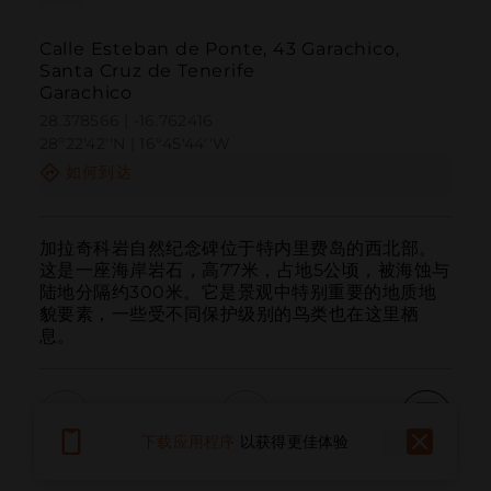
Calle Esteban de Ponte, 43 Garachico,
Santa Cruz de Tenerife
Garachico
28.378566 | -16.762416
28º22'42''N | 16º45'44''W
如何到达
加拉奇科岩自然纪念碑位于特内里费岛的西北部。
这是一座海岸岩石，高77米，占地5公顷，被海蚀与
陆地分隔约300米。它是景观中特别重要的地质地
貌要素，一些受不同保护级别的鸟类也在这里栖
息。
下载应用程序
以获得更佳体验
呼叫
电子邮件
网站