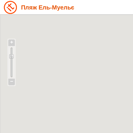
Пляж Ель-Муельє
+
−