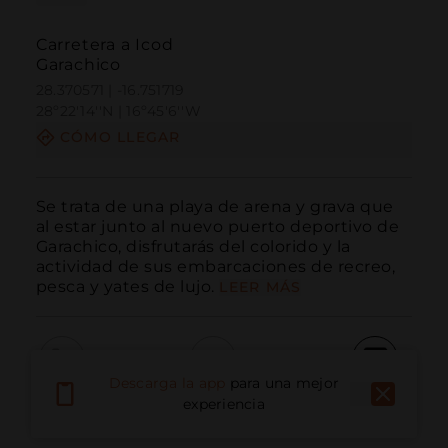
Carretera a Icod
Garachico
28.370571 | -16.751719
28º22'14''N | 16º45'6''W
CÓMO LLEGAR
Se trata de una playa de arena y grava que 
al estar junto al nuevo puerto deportivo de 
Garachico, disfrutarás del colorido y la 
actividad de sus embarcaciones de recreo, 
pesca y yates de lujo.
LEER MÁS
Descarga la app
para una mejor
Llamar
Email
Sitio Web
experiencia