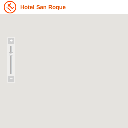
Hotel San Roque
+
−