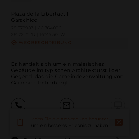
Plaza de la Libertad, 1
Garachico
28.372983 | -16.764090
28º22'22''N | 16º45'50''W
WEGBESCHREIBUNG
Es handelt sich um ein malerisches 
Gebäude im typischen Architekturstil der 
Gegend, das die Gemeindeverwaltung von 
Garachico beherbergt.
Anruf
E-Mail
Website
Laden Sie die Anwendung herunter,
um ein besseres Erlebnis zu haben