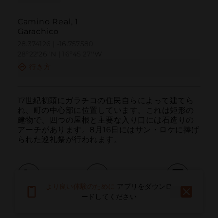
Camino Real, 1
Garachico
28.374126 | -16.757580
28º22'26''N | 16º45'27''W
行き方
17世紀初頭にガラチコの住民自らによって建てら
れ、町の中心部に位置しています。これは矩形の
建物で、四つの屋根と主要な入り口には石造りの
アーチがあります。8月16日にはサン・ロケに捧げ
られた巡礼祭が行われます。
より良い体験のために
アプリをダウンロ
呼ぶ
電子メール
ウェブサイト
ードしてください