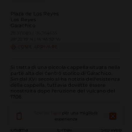
Plaza de Los Reyes
Los Reyes
Garachico
28.371089 | -16.764635
28º22'15''N | 16º45'52''W
COME ARRIVARE
Si tratta di una piccola cappella situata nella 
parte alta del centro storico di Garachico. 
Sin dal XVI secolo si ha notizia dell'esistenza 
della cappella, tuttavia dovette essere 
ricostruita dopo l'eruzione del vulcano del 
1706.
Scarica l'app
per una migliore
esperienza
Chiama
E-mail
Sito Web