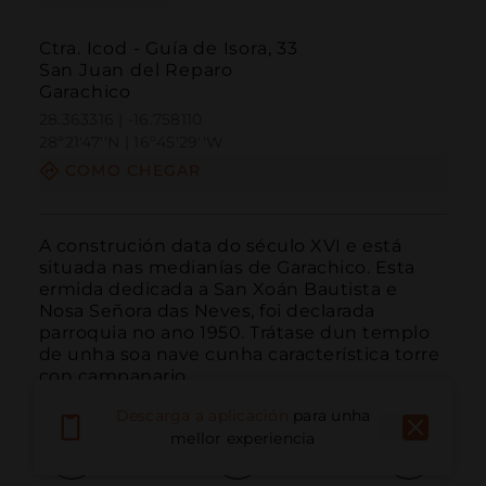
Ctra. Icod - Guía de Isora, 33
San Juan del Reparo
Garachico
28.363316 | -16.758110
28º21'47''N | 16º45'29''W
COMO CHEGAR
A construción data do século XVI e está 
situada nas medianías de Garachico. Esta 
ermida dedicada a San Xoán Bautista e 
Nosa Señora das Neves, foi declarada 
parroquia no ano 1950. Trátase dun templo 
de unha soa nave cunha característica torre 
con campanario.
Descarga a aplicación
para unha
mellor experiencia