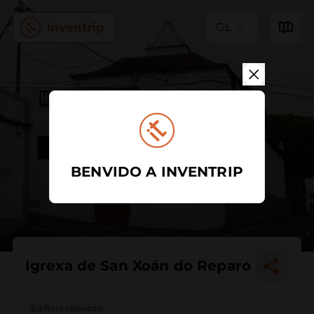
GL
BENVIDO A INVENTRIP
Igrexa de San Xoán do Reparo
Edificio relixioso