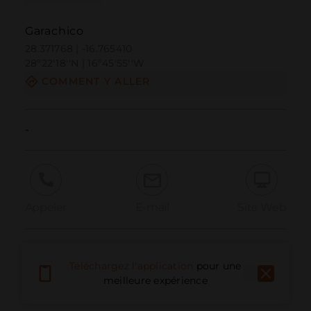
Garachico
28.371768 | -16.765410
28º22'18''N | 16º45'55''W
COMMENT Y ALLER
-
Appeler
E-mail
Site Web
Signaler un problème
Téléchargez l'application
pour une
meilleure expérience