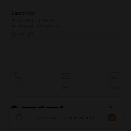
Garachico
28.371768 | -16.765410
28º22'18''N | 16º45'55''W
कैसे पहुंचें
-
बुलाना
ईमेल
वेबसाइट
समस्या की सूचना दें
बेहतर अनुभव के लिए
ऐप डाउनलोड करें