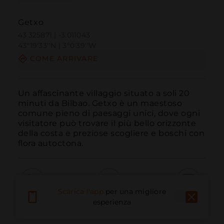
Getxo
43.325871 | -3.011043
43º19'33''N | 3º0'39''W
COME ARRIVARE
Un affascinante villaggio situato a soli 20 
minuti da Bilbao. Getxo è un maestoso 
comune pieno di paesaggi unici, dove ogni 
visitatore può trovare il più bello orizzonte 
della costa e preziose scogliere e boschi con 
flora autoctona.
Scarica l'app
per una migliore
Chiama
E-mail
Sito Web
esperienza