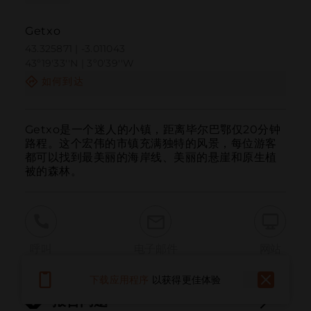
Getxo
43.325871 | -3.011043
43º19'33''N | 3º0'39''W
如何到达
Getxo是一个迷人的小镇，距离毕尔巴鄂仅20分钟
路程。这个宏伟的市镇充满独特的风景，每位游客
都可以找到最美丽的海岸线、美丽的悬崖和原生植
被的森林。
呼叫
电子邮件
网站
下载应用程序
以获得更佳体验
报告问题