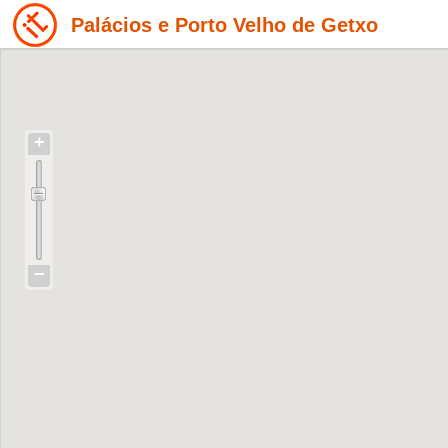
Palácios e Porto Velho de Getxo
+
−