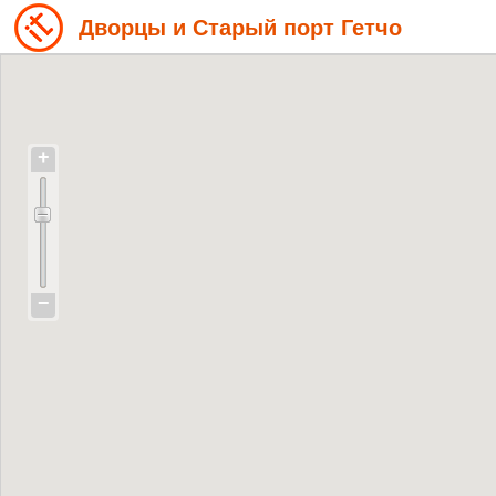
Дворцы и Старый порт Гетчо
+
−