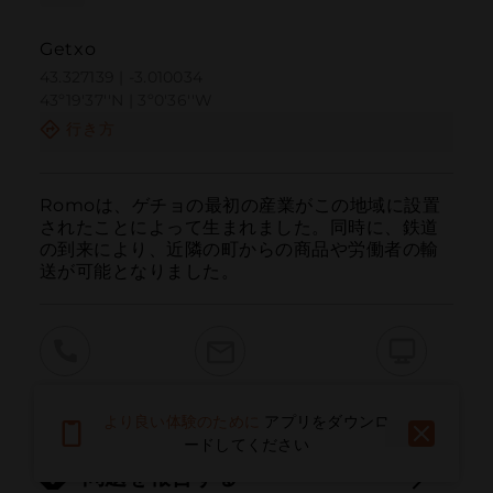
Getxo
43.327139 | -3.010034
43º19'37''N | 3º0'36''W
行き方
Romoは、ゲチョの最初の産業がこの地域に設置
されたことによって生まれました。同時に、鉄道
の到来により、近隣の町からの商品や労働者の輸
送が可能となりました。
呼ぶ
電子メール
ウェブサイト
より良い体験のために
アプリをダウンロ
ードしてください
問題を報告する