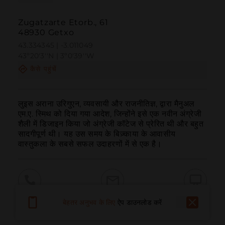
Zugatzarte Etorb., 61
48930 Getxo
43.334345 | -3.011049
43º20'3''N | 3º0'39''W
कैसे पहुंचें
लुइस अराना उरिगुएन, व्यवसायी और राजनीतिज्ञ, द्वारा मैनुअल 
एम.ए. स्मिथ को दिया गया आदेश, जिन्होंने इसे एक नवीन अंग्रेजी 
शैली में डिजाइन किया जो अंग्रेजी कॉटेज से प्रेरित थी और बहुत 
सादगीपूर्ण थी। यह उस समय के बिज़्काया के आवासीय 
वास्तुकला के सबसे सफल उदाहरणों में से एक है।
बुलाना
ईमेल
वेबसाइट
बेहतर अनुभव के लिए
ऐप डाउनलोड करें