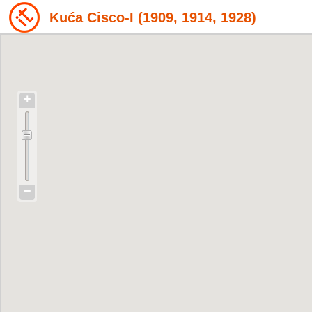
Kuća Cisco-I (1909, 1914, 1928)
+
−