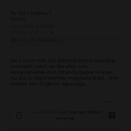
Av. los Chopos, 1
Getxo
43.335120 | -3.005390
43º20'6''N | 3º0'19''W
HOE TE BEREIKEN
De L-vorm van zijn plattegrond is toevallig 
ontstaan, want op die plek was 
oorspronkelijk een rotonde gepland waar 
nu die zo fascinerende magnolia staat... Een 
creatie van Eugenio Aguinaga.
Download de app
voor een betere
Bellen
E-mail
Website
ervaring