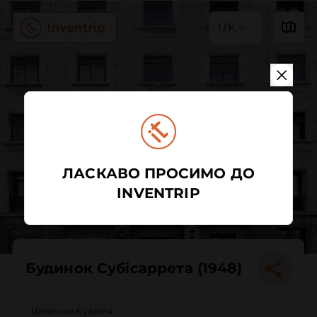
UK
ЛАСКАВО ПРОСИМО ДО
INVENTRIP
Будинок Субісаррета (1948)
Цивільна будівля