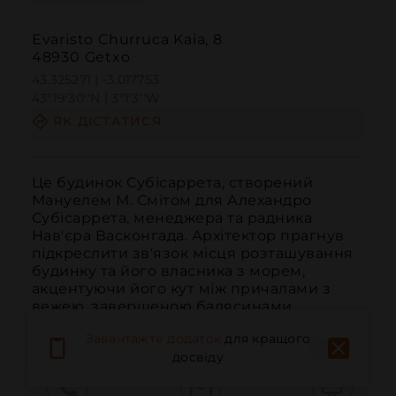
Evaristo Churruca Kaia, 8
48930 Getxo
43.325271 | -3.017753
43º19'30''N | 3º1'3''W
ЯК ДІСТАТИСЯ
Це будинок Субісаррета, створений 
Мануелем М. Смітом для Алехандро 
Субісаррета, менеджера та радника 
Нав'єра Васконгада. Архітектор прагнув 
підкреслити зв'язок місця розташування 
будинку та його власника з морем, 
акцентуючи його кут між причалами з 
вежею, завершеною балясинами, 
пінаклями та платформ...
ЧИТАТИ ДАЛІ
Завантажте додаток
для кращого
досвіду