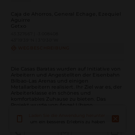
Caja de Ahorros, General Echage, Ezequiel
Aguirre
Getxo
43.327667 | -3.008408
43º19'39''N | 3º0'30''W
WEGBESCHREIBUNG
Die Casas Baratas wurden auf Initiative von 
Arbeitern und Angestellten der Eisenbahn 
Bilbao-Las Arenas und einigen 
Metallarbeitern realisiert. Ihr Ziel war es, der 
Arbeiterklasse ein schönes und 
komfortables Zuhause zu bieten. Das 
Projekt wurde von Ángel Líbano 
durchgeführt.
Laden Sie die Anwendung herunter,
um ein besseres Erlebnis zu haben