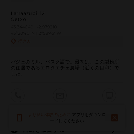
Larraazubi, 12
Getxo
43.344640 | -2.979210
43º20'40''N | 2º58'45''W
行き方
バジェのミル、バスク語で。最初は、この製粉所
の住居であるエロタエチェ農場（近くの目印）で
した。
呼ぶ
電子メール
ウェブサイト
より良い体験のために
アプリをダウンロ
ードしてください
問題を報告する