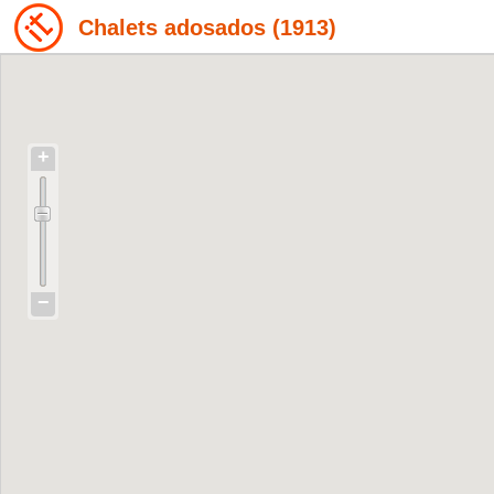
Chalets adosados (1913)
+
−