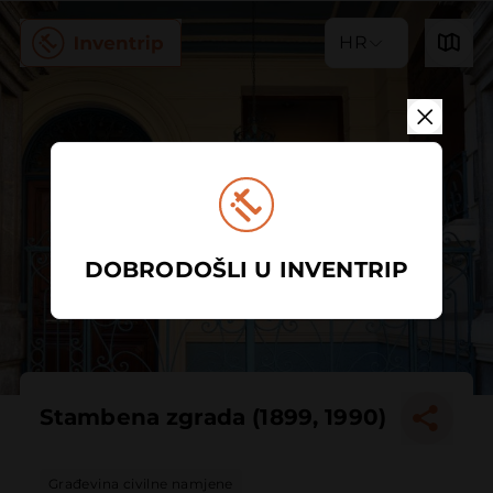
HR
DOBRODOŠLI U INVENTRIP
Stambena zgrada (1899, 1990)
Građevina civilne namjene