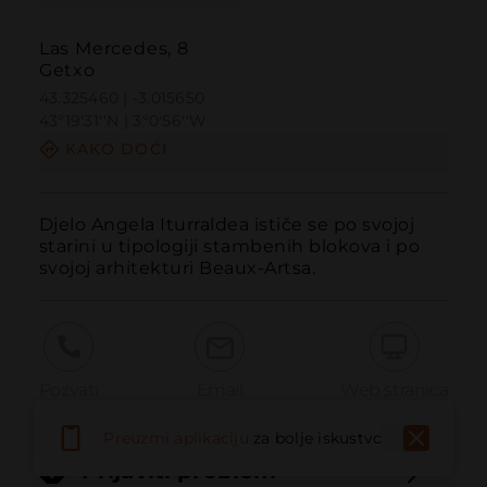
Las Mercedes, 8
Getxo
43.325460 | -3.015650
43º19'31''N | 3º0'56''W
KAKO DOĆI
Djelo Angela Iturraldea ističe se po svojoj 
starini u tipologiji stambenih blokova i po 
svojoj arhitekturi Beaux-Artsa.
Pozvati
Email
Web stranica
Preuzmi aplikaciju
za bolje iskustvo
Prijaviti problem