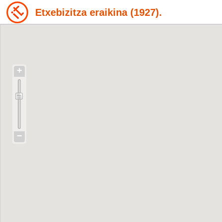
Etxebizitza eraikina (1927).
+
−