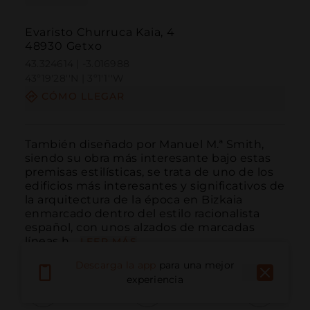
Evaristo Churruca Kaia, 4
48930 Getxo
43.324614 | -3.016988
43º19'28''N | 3º1'1''W
CÓMO LLEGAR
También diseñado por Manuel M.ª Smith, 
siendo su obra más interesante bajo estas 
premisas estilísticas, se trata de uno de los 
edificios más interesantes y significativos de 
la arquitectura de la época en Bizkaia 
enmarcado dentro del estilo racionalista 
español, con unos alzados de marcadas 
líneas h...
LEER MÁS
Descarga la app
para una mejor
experiencia