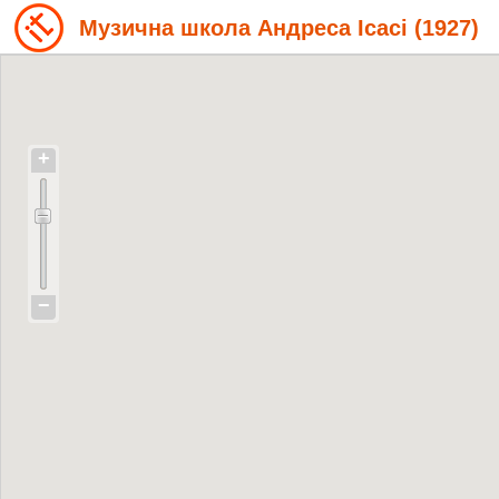
Музична школа Андреса Ісасі (1927)
+
−