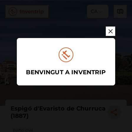
CA
BENVINGUT A INVENTRIP
Espigó d'Evaristo de Churruca
(1887)
Edifici civil