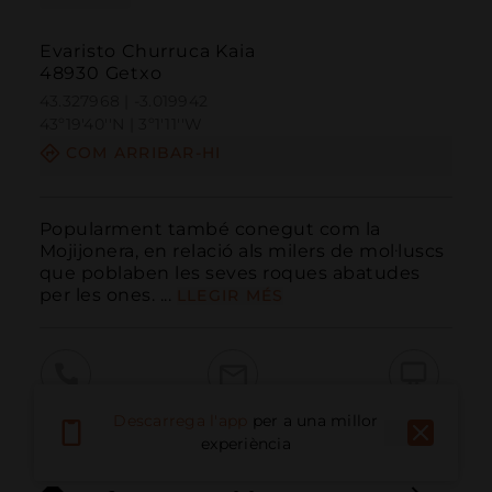
Evaristo Churruca Kaia
48930 Getxo
43.327968 | -3.019942
43º19'40''N | 3º1'11''W
COM ARRIBAR-HI
Popularment també conegut com la 
Mojijonera, en relació als milers de mol·luscs 
que poblaben les seves roques abatudes 
per les ones. ...
LLEGIR MÉS
Trucar
Email
Lloc Web
Descarrega l'app
per a una millor
experiència