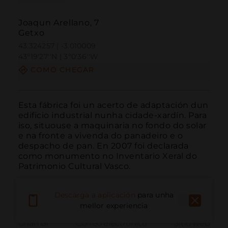
Joaqun Arellano, 7
Getxo
43.324257 | -3.010009
43º19'27''N | 3º0'36''W
COMO CHEGAR
Esta fábrica foi un acerto de adaptación dun 
edificio industrial nunha cidade-xardín. Para 
iso, situouse a maquinaria no fondo do solar 
e na fronte a vivenda do panadeiro e o 
despacho de pan. En 2007 foi declarada 
como monumento no Inventario Xeral do 
Patrimonio Cultural Vasco.
Descarga a aplicación
para unha
mellor experiencia
Chamar
Correo electrónico
Sitio web