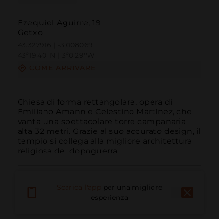
Ezequiel Aguirre, 19
Getxo
43.327916 | -3.008069
43º19'40''N | 3º0'29''W
COME ARRIVARE
Chiesa di forma rettangolare, opera di 
Emiliano Amann e Celestino Martínez, che 
vanta una spettacolare torre campanaria 
alta 32 metri. Grazie al suo accurato design, il 
tempio si collega alla migliore architettura 
religiosa del dopoguerra.
Scarica l'app
per una migliore
esperienza
Chiama
E-mail
Sito Web