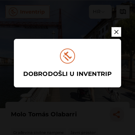
HR
DOBRODOŠLI U INVENTRIP
Molo Tomás Olabarri
Građevina civilne namjene
Javni prostor