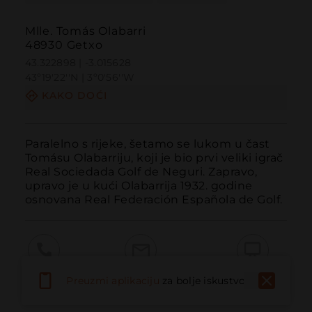
Mlle. Tomás Olabarri
48930 Getxo
43.322898 | -3.015628
43º19'22''N | 3º0'56''W
KAKO DOĆI
Paralelno s rijeke, šetamo se lukom u čast 
Tomásu Olabarriju, koji je bio prvi veliki igrač 
Real Sociedada Golf de Neguri. Zapravo, 
upravo je u kući Olabarrija 1932. godine 
osnovana Real Federación Española de Golf.
Pozvati
Email
Web stranica
Preuzmi aplikaciju
za bolje iskustvo