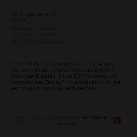
Av. Zugatzarte, 55
Getxo
43.330256 | -3.012155
43º19'48''N | 3º0'43''W
HOE TE BEREIKEN
Bekend als 'het landgoed van de Aznars' 
(ter ere van de tweede eigenaars) is het 
werk van Elizalde. Sinds 2011 herbergt dit 
complex het BiscayTIK Kenniscentrum, na 
een project van G&C architecten.
Download de app
voor een betere
Bellen
E-mail
Website
ervaring