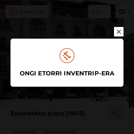
EU
ONGI ETORRI INVENTRIP-ERA
Eskoletako plaza (1903)
Eraikin zibila
Espazio publikoa