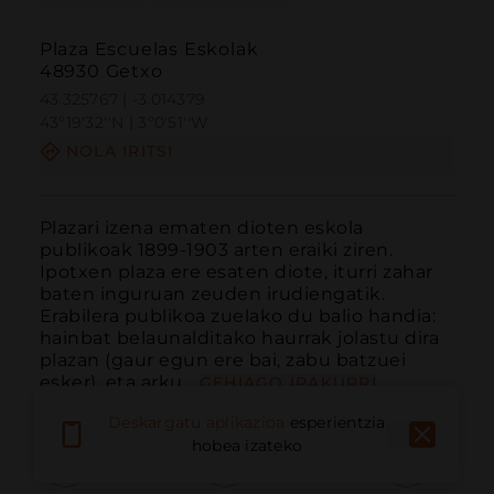
Plaza Escuelas Eskolak
48930 Getxo
43.325767 | -3.014379
43º19'32''N | 3º0'51''W
NOLA IRITSI
Plazari izena ematen dioten eskola 
publikoak 1899-1903 arten eraiki ziren. 
Ipotxen plaza ere esaten diote, iturri zahar 
baten inguruan zeuden irudiengatik. 
Erabilera publikoa zuelako du balio handia: 
hainbat belaunalditako haurrak jolastu dira 
plazan (gaur egun ere bai, zabu batzuei 
esker), eta arku...
GEHIAGO IRAKURRI
Deskargatu aplikazioa
esperientzia
hobea izateko