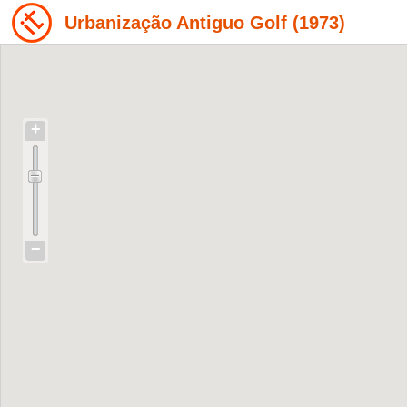
Urbanização Antiguo Golf (1973)
+
−