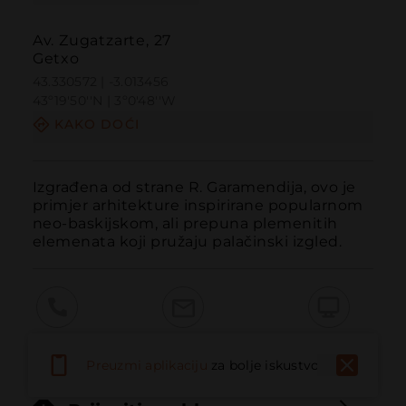
Av. Zugatzarte, 27
Getxo
43.330572 | -3.013456
43º19'50''N | 3º0'48''W
KAKO DOĆI
Izgrađena od strane R. Garamendija, ovo je 
primjer arhitekture inspirirane popularnom 
neo-baskijskom, ali prepuna plemenitih 
elemenata koji pružaju palačinski izgled.
Pozvati
Email
Web stranica
Preuzmi aplikaciju
za bolje iskustvo