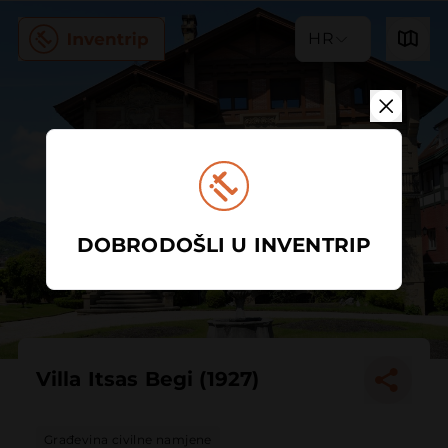
HR
DOBRODOŠLI U INVENTRIP
Villa Itsas Begi (1927)
Građevina civilne namjene