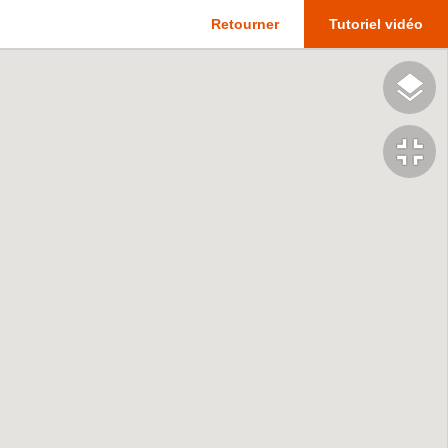
Retourner
Tutoriel vidéo
fullscreen_exit