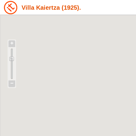
Villa Kaiertza (1925).
+
−