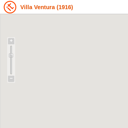
Villa Ventura (1916)
+
−