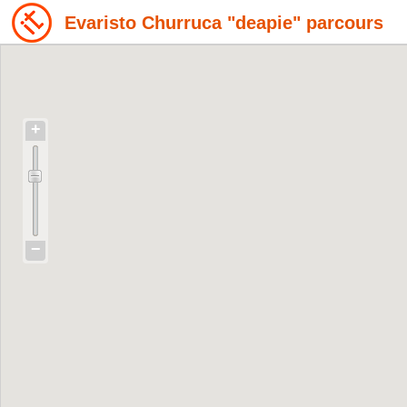
Evaristo Churruca "deapie" parcours
+
−