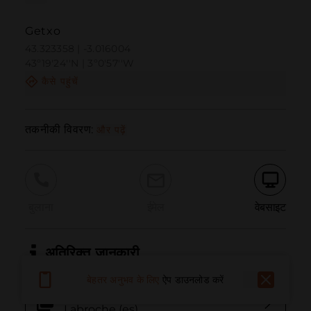
Getxo
43.323358 | -3.016004
43º19'24''N | 3º0'57''W
कैसे पहुंचें
तकनीकी विवरण:
और पढ़ें
बुलाना
ईमेल
वेबसाइट
अतिरिक्त जानकारी
बेहतर अनुभव के लिए
ऐप डाउनलोड करें
Track GPS: Ruta "deapie" Francisca
Labroche (es)