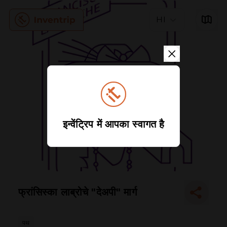
HI
इन्वेंट्रिप में आपका स्वागत है
फ्रांसिस्का लाब्रोचे "देअपी" मार्ग
पथ